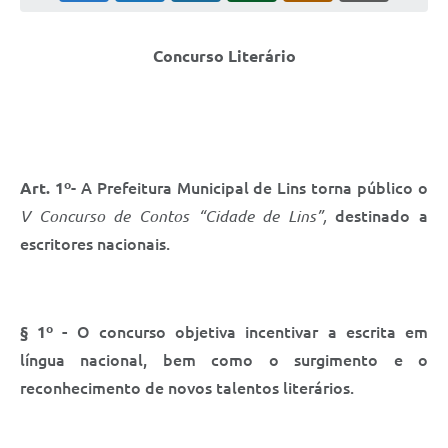
Relação dos Itinerários do Transporte Público
Concurso Literário
Consulta Pública sobre o Plano Municipal de
Saneamento Básico de Lins
FAQ
Junta Militar
Art. 1º
- A Prefeitura Municipal de Lins torna público o
V Concurso de Contos “Cidade de Lins”,
destinado a
Contato
escritores nacionais.
Lei Orgânica
Educação
§ 1º -
O concurso objetiva incentivar a escrita em
língua nacional, bem como o surgimento e o
Infraestrutura
reconhecimento de novos talentos literários.
Meio Ambiente