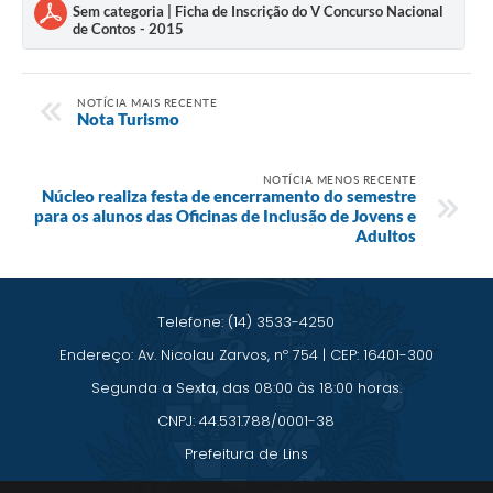
Sem categoria | Ficha de Inscrição do V Concurso Nacional
de Contos - 2015
NOTÍCIA MAIS RECENTE
Nota Turismo
NOTÍCIA MENOS RECENTE
Núcleo realiza festa de encerramento do semestre
para os alunos das Oficinas de Inclusão de Jovens e
Adultos
Telefone: (14) 3533-4250
Endereço: Av. Nicolau Zarvos, nº 754 | CEP: 16401-300
Segunda a Sexta, das 08:00 às 18:00 horas.
CNPJ: 44.531.788/0001-38
Prefeitura de Lins